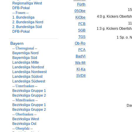
Regionalliga West
Fürth
DFB-Pokal
15
05Obe
-- Frauen --
4:0 g. Kickers Oberts
1. Bundesliga
KiObe
2. Bundesliga Nord
11
FCB
2. Bundesliga Süd
1:3 g. Kickers Oberts
SGB
DFB-Pokal
TGS
1 Sp. o. 
Bayern
Ob-Ro
-- Überregional --
FCA
Bayernliga Nord
BadVi
Bayernliga Süd
Landesliga Mitte
Wa-Mi
Landesliga Nordost
Kl-Ka
Landesliga Nordwest
SVDII
Landesliga Südost
Landesliga Südwest
-- Unterfranken --
Bezirksliga Gruppe 1
Bezirksliga Gruppe 2
-- Mittelfranken --
Bezirksliga Gruppe 1
Dau
Bezirksliga Gruppe 2
-- Oberfranken --
Bezirksliga West
Bezirksliga Ost
-- Oberpfalz --