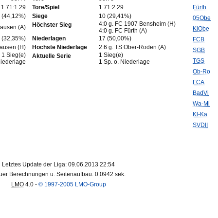
1.71:1.29
Tore/Spiel
1.71:2.29
Fürth
 (44,12%)
Siege
10 (29,41%)
05Obe
4:0 g. FC 1907 Bensheim (H)
Höchster Sieg
hausen (A)
KiObe
4:0 g. FC Fürth (A)
 (32,35%)
Niederlagen
17 (50,00%)
FCB
hausen (H)
Höchste Niederlage
2:6 g. TS Ober-Roden (A)
SGB
1 Sieg(e)
1 Sieg(e)
Aktuelle Serie
TGS
Niederlage
1 Sp. o. Niederlage
Ob-Ro
FCA
BadVi
Wa-Mi
Kl-Ka
SVDII
Letztes Update der Liga: 09.06.2013 22:54
er Berechnungen u. Seitenaufbau: 0.0942 sek.
LMO
4.0 -
© 1997-2005 LMO-Group