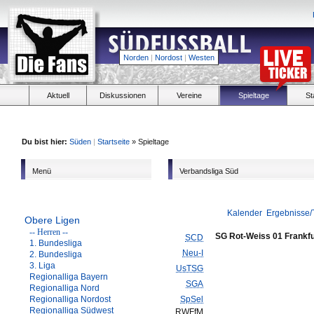
Norden
|
Nordost
|
Westen
Aktuell
Diskussionen
Vereine
Spieltage
St
Du bist hier:
Süden
|
Startseite
» Spieltage
Menü
Verbandsliga Süd
Kalender
Ergebnisse/
Obere Ligen
-- Herren --
SG Rot-Weiss 01 Frankfu
SCD
1. Bundesliga
Neu-I
2. Bundesliga
3. Liga
UsTSG
Regionalliga Bayern
SGA
Regionalliga Nord
Regionalliga Nordost
SpSel
Regionalliga Südwest
RWFfM