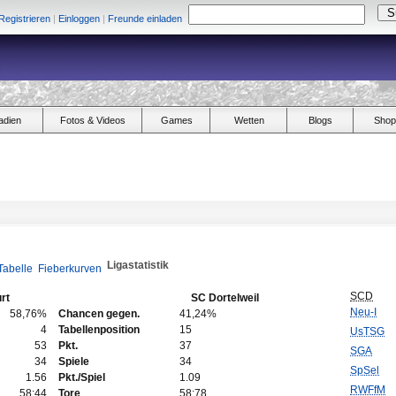
Registrieren
|
Einloggen
|
Freunde einladen
adien
Fotos & Videos
Games
Wetten
Blogs
Shop
Ligastatistik
Tabelle
Fieberkurven
SCD
rt
SC Dortelweil
Neu-I
58,76%
Chancen gegen.
41,24%
4
Tabellenposition
15
UsTSG
53
Pkt.
37
SGA
34
Spiele
34
SpSel
1.56
Pkt./Spiel
1.09
RWFfM
58:44
Tore
58:78