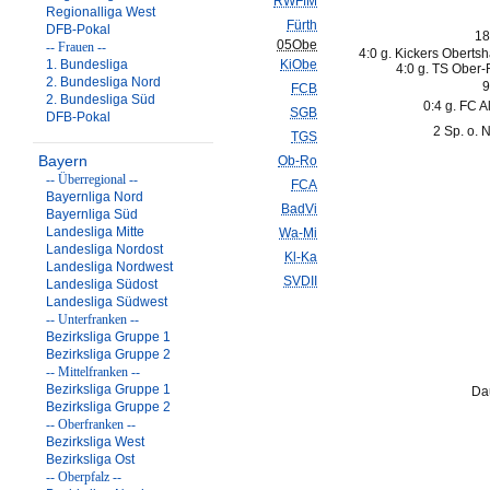
RWFfM
Regionalliga West
Fürth
DFB-Pokal
18
05Obe
-- Frauen --
4:0 g. Kickers Oberts
1. Bundesliga
KiObe
4:0 g. TS Ober
2. Bundesliga Nord
9
FCB
2. Bundesliga Süd
0:4 g. FC A
SGB
DFB-Pokal
2 Sp. o. 
TGS
Bayern
Ob-Ro
-- Überregional --
FCA
Bayernliga Nord
BadVi
Bayernliga Süd
Landesliga Mitte
Wa-Mi
Landesliga Nordost
Kl-Ka
Landesliga Nordwest
SVDII
Landesliga Südost
Landesliga Südwest
-- Unterfranken --
Bezirksliga Gruppe 1
Bezirksliga Gruppe 2
-- Mittelfranken --
Bezirksliga Gruppe 1
Da
Bezirksliga Gruppe 2
-- Oberfranken --
Bezirksliga West
Bezirksliga Ost
-- Oberpfalz --