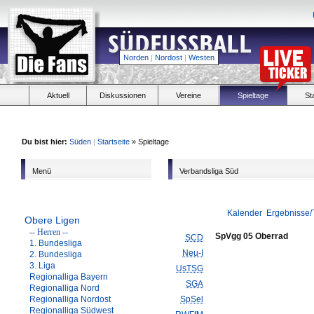
Norden
|
Nordost
|
Westen
Aktuell
Diskussionen
Vereine
Spieltage
St
Du bist hier:
Süden
|
Startseite
» Spieltage
Menü
Verbandsliga Süd
Kalender
Ergebnisse/
Obere Ligen
-- Herren --
SpVgg 05 Oberrad
SCD
1. Bundesliga
Neu-I
2. Bundesliga
3. Liga
UsTSG
Regionalliga Bayern
SGA
Regionalliga Nord
Regionalliga Nordost
SpSel
Regionalliga Südwest