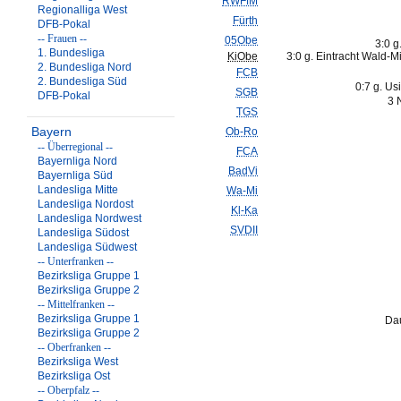
RWFfM
Regionalliga West
Fürth
DFB-Pokal
-- Frauen --
05Obe
3:0 g
1. Bundesliga
KiObe
3:0 g. Eintracht Wald-M
2. Bundesliga Nord
FCB
2. Bundesliga Süd
0:7 g. Us
SGB
DFB-Pokal
3 
TGS
Bayern
Ob-Ro
-- Überregional --
FCA
Bayernliga Nord
BadVi
Bayernliga Süd
Landesliga Mitte
Wa-Mi
Landesliga Nordost
Kl-Ka
Landesliga Nordwest
SVDII
Landesliga Südost
Landesliga Südwest
-- Unterfranken --
Bezirksliga Gruppe 1
Bezirksliga Gruppe 2
-- Mittelfranken --
Bezirksliga Gruppe 1
Dau
Bezirksliga Gruppe 2
-- Oberfranken --
Bezirksliga West
Bezirksliga Ost
-- Oberpfalz --