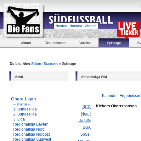
Norden
|
Nordost
|
Westen
Aktuell
Diskussionen
Vereine
Spieltage
St
Du bist hier:
Süden
|
Startseite
» Spieltage
Menü
Verbandsliga Süd
Kalender
Ergebnisse/
Obere Ligen
-- Herren --
Kickers Obertshausen
SCD
1. Bundesliga
Neu-I
2. Bundesliga
3. Liga
UsTSG
Regionalliga Bayern
SGA
Regionalliga Nord
Regionalliga Nordost
SpSel
Regionalliga Südwest