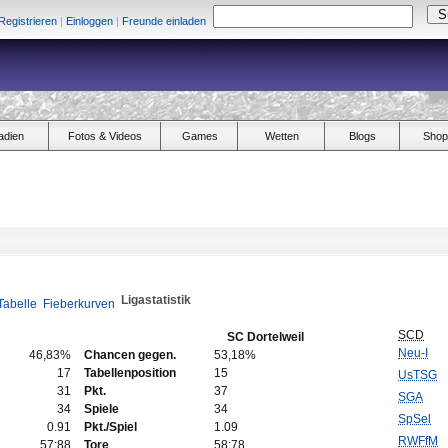
Registrieren
|
Einloggen
|
Freunde einladen
adien
Fotos & Videos
Games
Wetten
Blogs
Shop
Ligastatistik
Tabelle
Fieberkurven
SCD
SC Dortelweil
Neu-I
46,83%
Chancen gegen.
53,18%
17
Tabellenposition
15
UsTSG
31
Pkt.
37
SGA
34
Spiele
34
SpSel
0.91
Pkt./Spiel
1.09
RWFfM
57:88
Tore
58:78