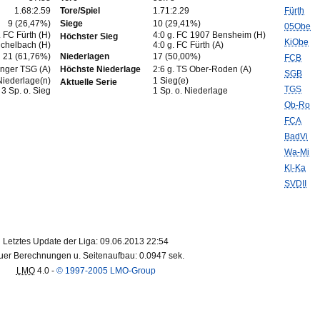
1.68:2.59
Tore/Spiel
1.71:2.29
Fürth
9 (26,47%)
Siege
10 (29,41%)
05Obe
. FC Fürth (H)
4:0 g. FC 1907 Bensheim (H)
Höchster Sieg
KiObe
ichelbach (H)
4:0 g. FC Fürth (A)
21 (61,76%)
Niederlagen
17 (50,00%)
FCB
inger TSG (A)
Höchste Niederlage
2:6 g. TS Ober-Roden (A)
SGB
Niederlage(n)
1 Sieg(e)
Aktuelle Serie
TGS
3 Sp. o. Sieg
1 Sp. o. Niederlage
Ob-Ro
FCA
BadVi
Wa-Mi
Kl-Ka
SVDII
Letztes Update der Liga: 09.06.2013 22:54
er Berechnungen u. Seitenaufbau: 0.0947 sek.
LMO
4.0 -
© 1997-2005 LMO-Group