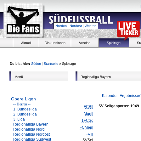
Norden
|
Nordost
|
Westen
Aktuell
Diskussionen
Vereine
Spieltage
St
Du bist hier:
Süden
|
Startseite
» Spieltage
Menü
Regionalliga Bayern
Kalender
Ergebnisse/
Obere Ligen
-- Herren --
SV Seligenporten 1949
FCBII
1. Bundesliga
MünII
2. Bundesliga
3. Liga
1FCSc
Regionalliga Bayern
FCMem
Regionalliga Nord
Regionalliga Nordost
FVIll
Regionalliga Südwest
SVSel