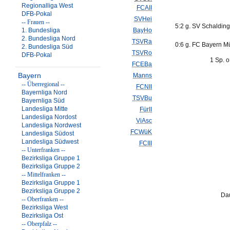
Regionalliga West
FCAII
DFB-Pokal
SVHei
-- Frauen --
5:2 g. SV Schalding
1. Bundesliga
BayHo
2. Bundesliga Nord
TSVRa
0:6 g. FC Bayern Mü
2. Bundesliga Süd
TSVRo
DFB-Pokal
1 Sp. o
FCEBa
Bayern
Manns
-- Überregional --
FCNII
Bayernliga Nord
TSVBu
Bayernliga Süd
Landesliga Mitte
FürII
Landesliga Nordost
ViAsc
Landesliga Nordwest
FCWüK
Landesliga Südost
Landesliga Südwest
FCIII
-- Unterfranken --
Bezirksliga Gruppe 1
Bezirksliga Gruppe 2
-- Mittelfranken --
Bezirksliga Gruppe 1
Bezirksliga Gruppe 2
Dau
-- Oberfranken --
Bezirksliga West
Bezirksliga Ost
-- Oberpfalz --