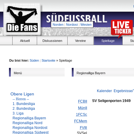
Norden
|
Nordost
|
Westen
Aktuell
Diskussionen
Vereine
Spieltage
St
Du bist hier:
Süden
|
Startseite
» Spieltage
Menü
Regionalliga Bayern
Kalender
Ergebnisse/
Obere Ligen
-- Herren --
SV Seligenporten 1949
FCBII
1. Bundesliga
MünII
2. Bundesliga
3. Liga
1FCSc
Regionalliga Bayern
FCMem
Regionalliga Nord
Regionalliga Nordost
FVIll
Regionalliga Südwest
SVSel