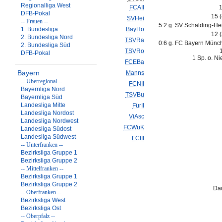
Regionalliga West
FCAII
1
DFB-Pokal
15 
SVHei
-- Frauen --
5:2 g. SV Schalding-He
1. Bundesliga
BayHo
12 
2. Bundesliga Nord
TSVRa
0:6 g. FC Bayern Münch
2. Bundesliga Süd
TSVRo
DFB-Pokal
1 Sp. o. N
FCEBa
Bayern
Manns
-- Überregional --
FCNII
Bayernliga Nord
TSVBu
Bayernliga Süd
Landesliga Mitte
FürII
Landesliga Nordost
ViAsc
Landesliga Nordwest
FCWüK
Landesliga Südost
Landesliga Südwest
FCIII
-- Unterfranken --
Bezirksliga Gruppe 1
Bezirksliga Gruppe 2
-- Mittelfranken --
Bezirksliga Gruppe 1
Bezirksliga Gruppe 2
Dau
-- Oberfranken --
Bezirksliga West
Bezirksliga Ost
-- Oberpfalz --