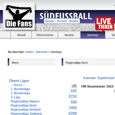
Norden
|
Nordost
|
Westen
Aktuell
Diskussionen
Vereine
Spieltage
St
Du bist hier:
Süden
|
Startseite
» Spieltage
Menü
Regionalliga Nord
Kalender
Ergebnisse/
Obere Ligen
-- Herren --
VfR
VfR Neumünster 1910
1. Bundesliga
SVE
2. Bundesliga
ETSV
3. Liga
Regionalliga Bayern
EBII
Regionalliga Nord
H96II
Regionalliga Nordost
SVWII
Regionalliga Südwest