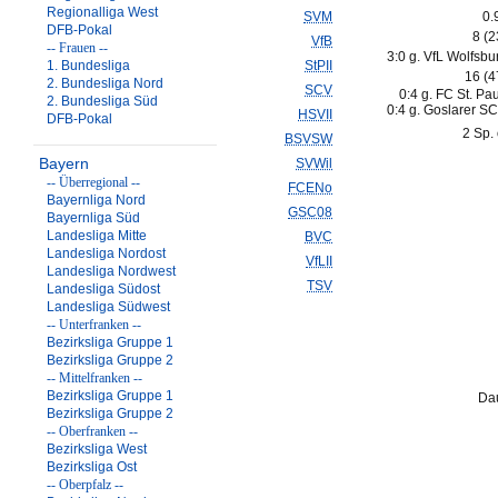
Regionalliga West
SVM
0.
DFB-Pokal
8 (
VfB
-- Frauen --
3:0 g. VfL Wolfsbur
1. Bundesliga
StPII
16 (
2. Bundesliga Nord
SCV
0:4 g. FC St. Paul
2. Bundesliga Süd
0:4 g. Goslarer SC
HSVII
DFB-Pokal
2 Sp. 
BSVSW
Bayern
SVWil
-- Überregional --
FCENo
Bayernliga Nord
GSC08
Bayernliga Süd
Landesliga Mitte
BVC
Landesliga Nordost
VfLII
Landesliga Nordwest
TSV
Landesliga Südost
Landesliga Südwest
-- Unterfranken --
Bezirksliga Gruppe 1
Bezirksliga Gruppe 2
-- Mittelfranken --
Bezirksliga Gruppe 1
Dau
Bezirksliga Gruppe 2
-- Oberfranken --
Bezirksliga West
Bezirksliga Ost
-- Oberpfalz --