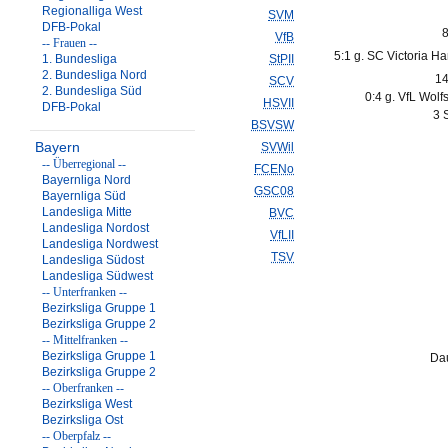
Regionalliga West
SVM
DFB-Pokal
8
VfB
-- Frauen --
5:1 g. SC Victoria H
1. Bundesliga
StPII
2. Bundesliga Nord
14
SCV
2. Bundesliga Süd
0:4 g. VfL Wolfs
HSVII
DFB-Pokal
3 
BSVSW
Bayern
SVWil
-- Überregional --
FCENo
Bayernliga Nord
GSC08
Bayernliga Süd
Landesliga Mitte
BVC
Landesliga Nordost
VfLII
Landesliga Nordwest
TSV
Landesliga Südost
Landesliga Südwest
-- Unterfranken --
Bezirksliga Gruppe 1
Bezirksliga Gruppe 2
-- Mittelfranken --
Bezirksliga Gruppe 1
Dau
Bezirksliga Gruppe 2
-- Oberfranken --
Bezirksliga West
Bezirksliga Ost
-- Oberpfalz --