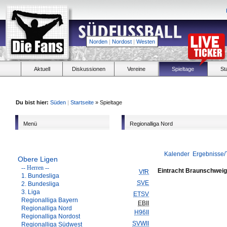
Norden
|
Nordost
|
Westen
Aktuell
Diskussionen
Vereine
Spieltage
St
Du bist hier:
Süden
|
Startseite
» Spieltage
Menü
Regionalliga Nord
Kalender
Ergebnisse/
Obere Ligen
-- Herren --
Eintracht Braunschweig 
VfR
1. Bundesliga
SVE
2. Bundesliga
3. Liga
ETSV
Regionalliga Bayern
EBII
Regionalliga Nord
H96II
Regionalliga Nordost
SVWII
Regionalliga Südwest