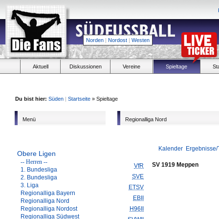
Norden
|
Nordost
|
Westen
Aktuell
Diskussionen
Vereine
Spieltage
St
Du bist hier:
Süden
|
Startseite
» Spieltage
Menü
Regionalliga Nord
Kalender
Ergebnisse/
Obere Ligen
-- Herren --
SV 1919 Meppen
VfR
1. Bundesliga
SVE
2. Bundesliga
3. Liga
ETSV
Regionalliga Bayern
EBII
Regionalliga Nord
Regionalliga Nordost
H96II
Regionalliga Südwest