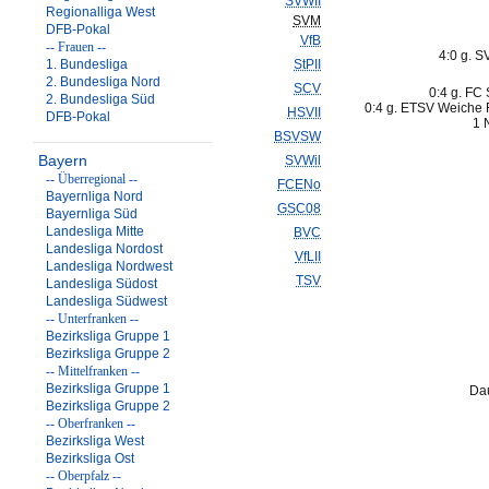
SVWII
Regionalliga West
SVM
DFB-Pokal
VfB
-- Frauen --
4:0 g. S
1. Bundesliga
StPII
2. Bundesliga Nord
SCV
0:4 g. FC S
2. Bundesliga Süd
0:4 g. ETSV Weiche 
HSVII
DFB-Pokal
1 
BSVSW
Bayern
SVWil
-- Überregional --
FCENo
Bayernliga Nord
GSC08
Bayernliga Süd
Landesliga Mitte
BVC
Landesliga Nordost
VfLII
Landesliga Nordwest
TSV
Landesliga Südost
Landesliga Südwest
-- Unterfranken --
Bezirksliga Gruppe 1
Bezirksliga Gruppe 2
-- Mittelfranken --
Bezirksliga Gruppe 1
Dau
Bezirksliga Gruppe 2
-- Oberfranken --
Bezirksliga West
Bezirksliga Ost
-- Oberpfalz --