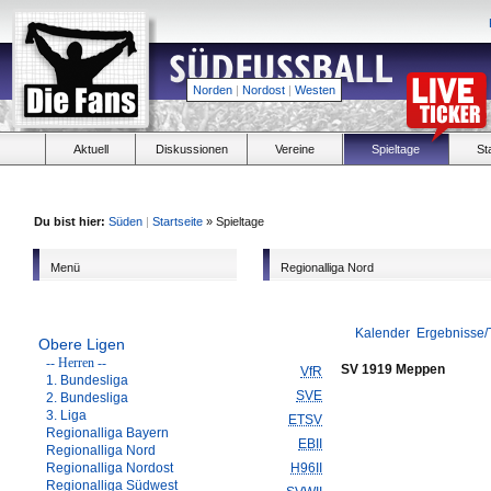
Norden
|
Nordost
|
Westen
Aktuell
Diskussionen
Vereine
Spieltage
St
Du bist hier:
Süden
|
Startseite
» Spieltage
Menü
Regionalliga Nord
Kalender
Ergebnisse/
Obere Ligen
-- Herren --
SV 1919 Meppen
VfR
1. Bundesliga
SVE
2. Bundesliga
3. Liga
ETSV
Regionalliga Bayern
EBII
Regionalliga Nord
Regionalliga Nordost
H96II
Regionalliga Südwest