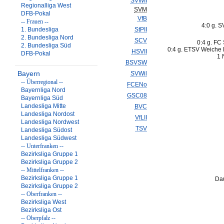
SVWII
Regionalliga West
SVM
DFB-Pokal
VfB
-- Frauen --
4:0 g. S
1. Bundesliga
StPII
2. Bundesliga Nord
SCV
0:4 g. FC S
2. Bundesliga Süd
0:4 g. ETSV Weiche 
HSVII
DFB-Pokal
1 
BSVSW
Bayern
SVWil
-- Überregional --
FCENo
Bayernliga Nord
GSC08
Bayernliga Süd
Landesliga Mitte
BVC
Landesliga Nordost
VfLII
Landesliga Nordwest
TSV
Landesliga Südost
Landesliga Südwest
-- Unterfranken --
Bezirksliga Gruppe 1
Bezirksliga Gruppe 2
-- Mittelfranken --
Bezirksliga Gruppe 1
Dau
Bezirksliga Gruppe 2
-- Oberfranken --
Bezirksliga West
Bezirksliga Ost
-- Oberpfalz --