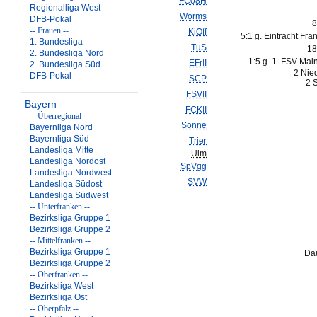
FC08H
Regionalliga West
Worms
DFB-Pokal
8
-- Frauen --
KiOff
5:1 g. Eintracht Frank
1. Bundesliga
TuS
18
2. Bundesliga Nord
1:5 g. 1. FSV Main
EFrII
2. Bundesliga Süd
2 Nie
DFB-Pokal
SCP
2 S
FSVII
Bayern
FCKII
-- Überregional --
Sonne
Bayernliga Nord
Bayernliga Süd
Trier
Landesliga Mitte
Ulm
Landesliga Nordost
SpVgg
Landesliga Nordwest
SVW
Landesliga Südost
Landesliga Südwest
-- Unterfranken --
Bezirksliga Gruppe 1
Bezirksliga Gruppe 2
-- Mittelfranken --
Bezirksliga Gruppe 1
Dau
Bezirksliga Gruppe 2
-- Oberfranken --
Bezirksliga West
Bezirksliga Ost
-- Oberpfalz --