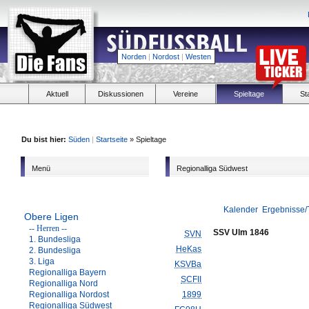
Norden
|
Nordost
|
Westen
Aktuell
Diskussionen
Vereine
Spieltage
St
Du bist hier:
Süden
|
Startseite
» Spieltage
Menü
Regionalliga Südwest
Kalender
Ergebnisse/
Obere Ligen
-- Herren --
SSV Ulm 1846
SVN
1. Bundesliga
HeKas
2. Bundesliga
3. Liga
KSVBa
Regionalliga Bayern
SCFII
Regionalliga Nord
Regionalliga Nordost
1899
Regionalliga Südwest