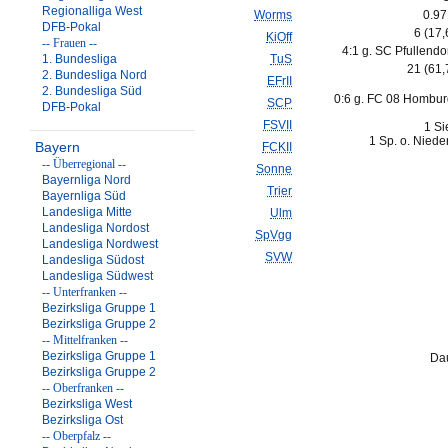
Regionalliga West
Worms
0.97
DFB-Pokal
6 (17
KiOff
-- Frauen --
4:1 g. SC Pfullendor
1. Bundesliga
TuS
21 (61
2. Bundesliga Nord
EFrII
2. Bundesliga Süd
0:6 g. FC 08 Hombur
SCP
DFB-Pokal
FSVII
1 Si
1 Sp. o. Niede
Bayern
FCKII
-- Überregional --
Sonne
Bayernliga Nord
Trier
Bayernliga Süd
Landesliga Mitte
Ulm
Landesliga Nordost
SpVgg
Landesliga Nordwest
SVW
Landesliga Südost
Landesliga Südwest
-- Unterfranken --
Bezirksliga Gruppe 1
Bezirksliga Gruppe 2
-- Mittelfranken --
Bezirksliga Gruppe 1
Dau
Bezirksliga Gruppe 2
-- Oberfranken --
Bezirksliga West
Bezirksliga Ost
-- Oberpfalz --