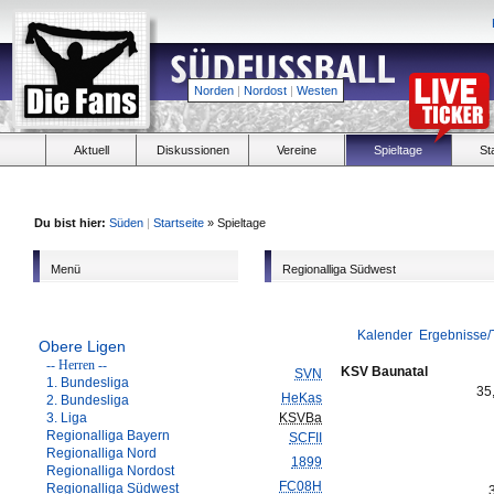
Norden
|
Nordost
|
Westen
Aktuell
Diskussionen
Vereine
Spieltage
St
Du bist hier:
Süden
|
Startseite
» Spieltage
Menü
Regionalliga Südwest
Kalender
Ergebnisse/
Obere Ligen
-- Herren --
KSV Baunatal
SVN
1. Bundesliga
35
HeKas
2. Bundesliga
3. Liga
KSVBa
Regionalliga Bayern
SCFII
Regionalliga Nord
1899
Regionalliga Nordost
FC08H
Regionalliga Südwest