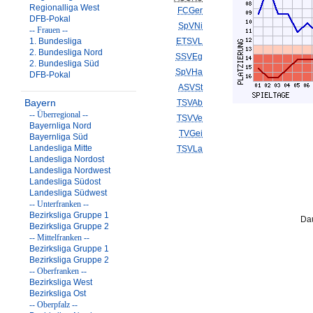
Regionalliga West
FCGer
DFB-Pokal
SpVNi
-- Frauen --
1. Bundesliga
ETSVL
2. Bundesliga Nord
SSVEg
2. Bundesliga Süd
SpVHa
DFB-Pokal
ASVSt
Bayern
TSVAb
-- Überregional --
TSVVe
Bayernliga Nord
TVGei
Bayernliga Süd
Landesliga Mitte
TSVLa
Landesliga Nordost
Landesliga Nordwest
Landesliga Südost
Landesliga Südwest
-- Unterfranken --
Bezirksliga Gruppe 1
Dau
Bezirksliga Gruppe 2
-- Mittelfranken --
Bezirksliga Gruppe 1
Bezirksliga Gruppe 2
-- Oberfranken --
Bezirksliga West
Bezirksliga Ost
-- Oberpfalz --