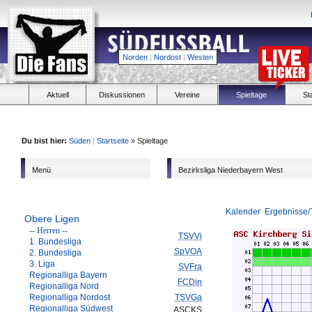
Norden
|
Nordost
|
Westen
Aktuell
Diskussionen
Vereine
Spieltage
St
Du bist hier:
Süden
|
Startseite
» Spieltage
Menü
Bezirksliga Niederbayern West
Kalender
Ergebnisse/
Obere Ligen
-- Herren --
TSVVi
1. Bundesliga
SpVOA
2. Bundesliga
3. Liga
SVFra
Regionalliga Bayern
FCDin
Regionalliga Nord
Regionalliga Nordost
TSVGa
Regionalliga Südwest
ASCKS