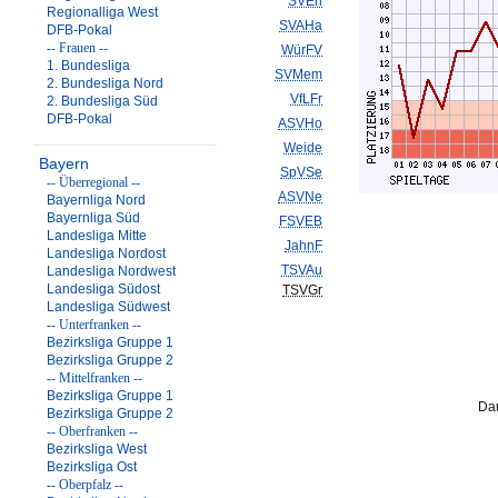
SVErl
Regionalliga West
SVAHa
DFB-Pokal
-- Frauen --
WürFV
1. Bundesliga
SVMem
2. Bundesliga Nord
VfLFr
2. Bundesliga Süd
DFB-Pokal
ASVHo
Weide
Bayern
SpVSe
-- Überregional --
ASVNe
Bayernliga Nord
Bayernliga Süd
FSVEB
Landesliga Mitte
JahnF
Landesliga Nordost
TSVAu
Landesliga Nordwest
Landesliga Südost
TSVGr
Landesliga Südwest
-- Unterfranken --
Bezirksliga Gruppe 1
Bezirksliga Gruppe 2
-- Mittelfranken --
Bezirksliga Gruppe 1
Dau
Bezirksliga Gruppe 2
-- Oberfranken --
Bezirksliga West
Bezirksliga Ost
-- Oberpfalz --