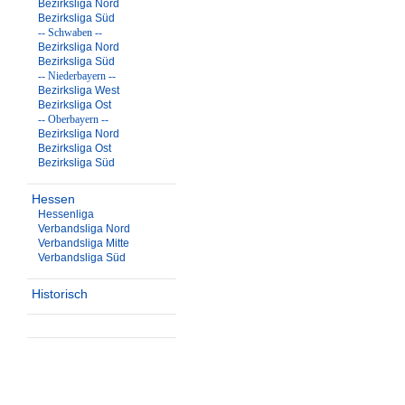
Bezirksliga Nord
Bezirksliga Süd
-- Schwaben --
Bezirksliga Nord
Bezirksliga Süd
-- Niederbayern --
Bezirksliga West
Bezirksliga Ost
-- Oberbayern --
Bezirksliga Nord
Bezirksliga Ost
Bezirksliga Süd
Hessen
Hessenliga
Verbandsliga Nord
Verbandsliga Mitte
Verbandsliga Süd
Historisch