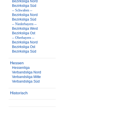
Bezirksliga Nord
Bezirksliga Süd
-- Schwaben --
Bezirksliga Nord
Bezirksliga Süd
-- Niederbayern --
Bezirksliga West
Bezirksliga Ost
-- Oberbayern --
Bezirksliga Nord
Bezirksliga Ost
Bezirksliga Süd
Hessen
Hessenliga
Verbandsliga Nord
Verbandsliga Mitte
Verbandsliga Süd
Historisch