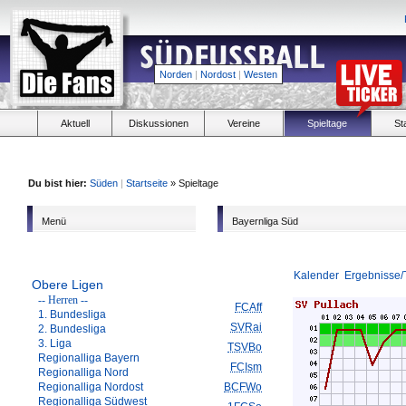
Norden
|
Nordost
|
Westen
Aktuell
Diskussionen
Vereine
Spieltage
St
Du bist hier:
Süden
|
Startseite
» Spieltage
Menü
Bayernliga Süd
Kalender
Ergebnisse/
Obere Ligen
-- Herren --
FCAff
1. Bundesliga
SVRai
2. Bundesliga
3. Liga
TSVBo
Regionalliga Bayern
FCIsm
Regionalliga Nord
Regionalliga Nordost
BCFWo
Regionalliga Südwest