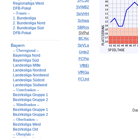
1FCSo
Regionalliga West
SVWB2
DFB-Pokal
-- Frauen --
SpVHH
1. Bundesliga
Schwa
2. Bundesliga Nord
SBRos
2. Bundesliga Süd
DFB-Pokal
SVPul
BCAic
Bayern
SpVLa
-- Überregional --
Unte2
Bayernliga Nord
FCPip
Bayernliga Süd
Landesliga Mitte
VfBEi
Landesliga Nordost
VfRGa
Landesliga Nordwest
FCUnt
Landesliga Südost
Landesliga Südwest
-- Unterfranken --
Bezirksliga Gruppe 1
Bezirksliga Gruppe 2
-- Mittelfranken --
Bezirksliga Gruppe 1
Dau
Bezirksliga Gruppe 2
-- Oberfranken --
Bezirksliga West
Bezirksliga Ost
-- Oberpfalz --