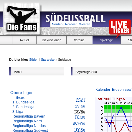
Norden
|
Nordost
|
Westen
Aktuell
Diskussionen
Vereine
Spieltage
St
Du bist hier:
Süden
|
Startseite
» Spieltage
Menü
Bayernliga Süd
Kalender
Ergebnisse/
Obere Ligen
-- Herren --
FCAff
1. Bundesliga
SVRai
2. Bundesliga
3. Liga
TSVBo
Regionalliga Bayern
FCIsm
Regionalliga Nord
BCFWo
Regionalliga Nordost
1FCSo
Regionalliga Südwest