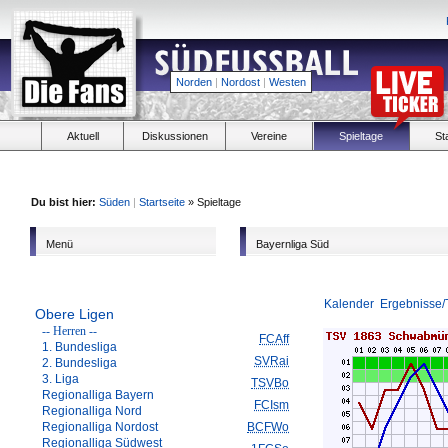
Norden
|
Nordost
|
Westen
Aktuell
Diskussionen
Vereine
Spieltage
St
Du bist hier:
Süden
|
Startseite
» Spieltage
Menü
Bayernliga Süd
Kalender
Ergebnisse/
Obere Ligen
-- Herren --
FCAff
1. Bundesliga
SVRai
2. Bundesliga
3. Liga
TSVBo
Regionalliga Bayern
FCIsm
Regionalliga Nord
Regionalliga Nordost
BCFWo
Regionalliga Südwest