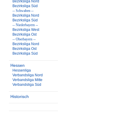
Bezirksliga Nord
Bezirksliga Süd
-- Schwaben --
Bezirksliga Nord
Bezirksliga Süd
-- Niederbayern --
Bezirksliga West
Bezirksliga Ost
-- Oberbayern --
Bezirksliga Nord
Bezirksliga Ost
Bezirksliga Süd
Hessen
Hessenliga
Verbandsliga Nord
Verbandsliga Mitte
Verbandsliga Süd
Historisch