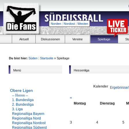
Norden
|
Nordost
|
Westen
Aktuell
Diskussionen
Vereine
Spieltage
St
Du bist hier:
Süden
|
Startseite
» Spieltage
Menü
Hessenliga
Kalender
Ergebnisse/
Obere Ligen
-- Herren --
«
1. Bundesliga
Montag
Dienstag
M
2. Bundesliga
3. Liga
Regionalliga Bayern
Regionalliga Nord
3
4
5
Regionalliga Nordost
Regionalliga Südwest