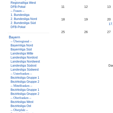
Regionalliga West
DFB-Pokal
11
12
13
-- Frauen --
1. Bundesliga
2. Bundesliga Nord
18
19
20
2. Bundesliga Süd
17
DFB-Pokal
25
26
27
Bayern
-- Überregional --
Bayernliga Nord
Bayernliga Süd
Landesliga Mitte
Landesliga Nordost
Landesliga Nordwest
Landesliga Südost
Dau
Landesliga Südwest
-- Unterfranken --
Bezirksliga Gruppe 1
Bezirksliga Gruppe 2
-- Mittelfranken --
Bezirksliga Gruppe 1
Bezirksliga Gruppe 2
-- Oberfranken --
Bezirksliga West
Bezirksliga Ost
-- Oberpfalz --