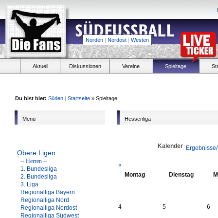
Norden
|
Nordost
|
Westen
Aktuell
Diskussionen
Vereine
Spieltage
St
Du bist hier:
Süden
|
Startseite
» Spieltage
Menü
Hessenliga
Kalender
Ergebnisse/
Obere Ligen
-- Herren --
«
1. Bundesliga
Montag
Dienstag
M
2. Bundesliga
3. Liga
Regionalliga Bayern
Regionalliga Nord
4
5
6
Regionalliga Nordost
Regionalliga Südwest