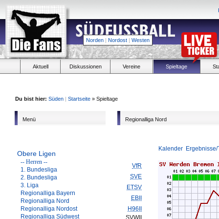
Norden
|
Nordost
|
Westen
Aktuell
Diskussionen
Vereine
Spieltage
St
Du bist hier:
Süden
|
Startseite
» Spieltage
Menü
Regionalliga Nord
Kalender
Ergebnisse/
Obere Ligen
-- Herren --
VfR
1. Bundesliga
SVE
2. Bundesliga
3. Liga
ETSV
Regionalliga Bayern
EBII
Regionalliga Nord
Regionalliga Nordost
H96II
Regionalliga Südwest
SVWII