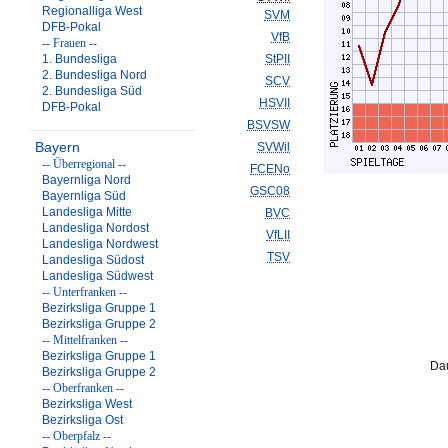
Regionalliga West
SVM
DFB-Pokal
VfB
-- Frauen --
1. Bundesliga
StPII
2. Bundesliga Nord
SCV
2. Bundesliga Süd
HSVII
DFB-Pokal
BSVSW
Bayern
SVWil
-- Überregional --
FCENo
Bayernliga Nord
GSC08
Bayernliga Süd
Landesliga Mitte
BVC
Landesliga Nordost
VfLII
Landesliga Nordwest
TSV
Landesliga Südost
Landesliga Südwest
-- Unterfranken --
Bezirksliga Gruppe 1
Bezirksliga Gruppe 2
-- Mittelfranken --
Bezirksliga Gruppe 1
Dau
Bezirksliga Gruppe 2
-- Oberfranken --
Bezirksliga West
Bezirksliga Ost
-- Oberpfalz --