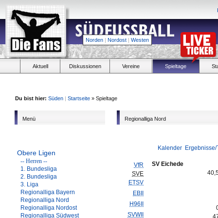
Norden
|
Nordost
|
Westen
Aktuell
Diskussionen
Vereine
Spieltage
St
Du bist hier:
Süden
|
Startseite
» Spieltage
Menü
Regionalliga Nord
Kalender
Ergebnisse/
Obere Ligen
-- Herren --
SV Eichede
VfR
1. Bundesliga
40,
SVE
2. Bundesliga
ETSV
3. Liga
Regionalliga Bayern
EBII
Regionalliga Nord
H96II
Regionalliga Nordost
SVWII
Regionalliga Südwest
4