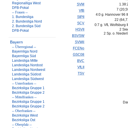
Regionalliga West
SVM
1.38:
DFB-Pokal
7 (20,
VfB
-- Frauen --
4:0 g. Hannover 96 II
1. Bundesliga
StPII
22 (64,
2. Bundesliga Nord
SCV
0:7 g. VfL Wolfsburg II
2. Bundesliga Süd
HSVII
2 Sie
DFB-Pokal
2 Sp. o. Nieder
BSVSW
Bayern
SVWil
-- Überregional --
FCENo
Bayernliga Nord
GSC08
Bayernliga Süd
Landesliga Mitte
BVC
Landesliga Nordost
VfLII
Landesliga Nordwest
TSV
Landesliga Südost
Landesliga Südwest
-- Unterfranken --
Bezirksliga Gruppe 1
Bezirksliga Gruppe 2
-- Mittelfranken --
Bezirksliga Gruppe 1
Dau
Bezirksliga Gruppe 2
-- Oberfranken --
Bezirksliga West
Bezirksliga Ost
-- Oberpfalz --