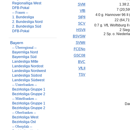
Regionalliga West
SVM
1.38:2
DFB-Pokal
7 (20,5
VfB
-- Frauen --
4:0 g. Hannover 96 II 
1. Bundesliga
StPII
22 (64,7
2. Bundesliga Nord
SCV
0:7 g. VfL Wolfsburg II 
2. Bundesliga Süd
HSVII
2 Sieg
DFB-Pokal
2 Sp. o. Niederl
BSVSW
Bayern
SVWil
-- Überregional --
FCENo
Bayernliga Nord
GSC08
Bayernliga Süd
Landesliga Mitte
BVC
Landesliga Nordost
VfLII
Landesliga Nordwest
TSV
Landesliga Südost
Landesliga Südwest
-- Unterfranken --
Bezirksliga Gruppe 1
Bezirksliga Gruppe 2
-- Mittelfranken --
Bezirksliga Gruppe 1
Dau
Bezirksliga Gruppe 2
-- Oberfranken --
Bezirksliga West
Bezirksliga Ost
-- Oberpfalz --