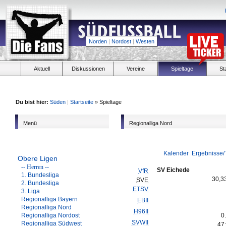
Norden
|
Nordost
|
Westen
Aktuell
Diskussionen
Vereine
Spieltage
St
Du bist hier:
Süden
|
Startseite
» Spieltage
Menü
Regionalliga Nord
Kalender
Ergebnisse/
Obere Ligen
-- Herren --
SV Eichede
VfR
1. Bundesliga
30,3
SVE
2. Bundesliga
ETSV
3. Liga
Regionalliga Bayern
EBII
Regionalliga Nord
H96II
Regionalliga Nordost
0
SVWII
Regionalliga Südwest
47