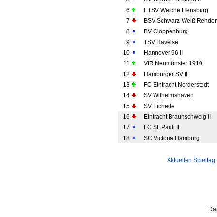
6
ETSV Weiche Flensburg
7
BSV Schwarz-Weiß Rehde
8
BV Cloppenburg
9
TSV Havelse
10
Hannover 96 II
11
VfR Neumünster 1910
12
Hamburger SV II
13
FC Eintracht Norderstedt
14
SV Wilhelmshaven
15
SV Eichede
16
Eintracht Braunschweig II
17
FC St. Pauli II
18
SC Victoria Hamburg
Aktuellen Spieltag
Dau