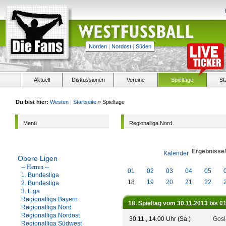
Norden
|
Nordost
|
Süden
Aktuell
Diskussionen
Vereine
Spieltage
St
Du bist hier:
Westen
|
Startseite
» Spieltage
Menü
Regionalliga Nord
Ergebnisse
Kalender
Obere Ligen
-- Herren --
01
02
03
04
05
1. Bundesliga
18
19
20
21
22
2. Bundesliga
3. Liga
Regionalliga Bayern
18. Spieltag vom 30.11.2013 bis 0
Regionalliga Nord
Regionalliga Nordost
30.11., 14.00 Uhr (Sa.)
Gosl
Regionalliga Südwest