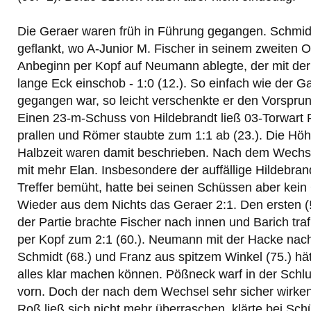
Die Geraer waren früh in Führung gegangen. Schmid
geflankt, wo A-Junior M. Fischer in seinem zweiten O
Anbeginn per Kopf auf Neumann ablegte, der mit der 
lange Eck einschob - 1:0 (12.). So einfach wie der G
gegangen war, so leicht verschenkte er den Vorspru
Einen 23-m-Schuss von Hildebrandt ließ 03-Torwart
prallen und Römer staubte zum 1:1 ab (23.). Die Hö
Halbzeit waren damit beschrieben. Nach dem Wechs
mit mehr Elan. Insbesondere der auffällige Hildebra
Treffer bemüht, hatte bei seinen Schüssen aber kein 
Wieder aus dem Nichts das Geraer 2:1. Den ersten (
der Partie brachte Fischer nach innen und Barich tra
per Kopf zum 2:1 (60.). Neumann mit der Hacke nac
Schmidt (68.) und Franz aus spitzem Winkel (75.) hät
alles klar machen können. Pößneck warf in der Schl
vorn. Doch der nach dem Wechsel sehr sicher wirk
Roß ließ sich nicht mehr überraschen, klärte bei Sc