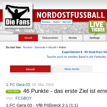
Norden
|
Süden
|
Westen
Aktuell
Diskussionen
Vereine
Spieltage
Du bist hier:
Nordost
|
Startseite
»
Aktuell
» Artikel
Kaperfahrten II - 65 Grad Kurs 
Tauche auch im zweiten Band in die Fankultu
News-Archiv
Aktuell
1. FC Gera 03
, 16. Mai 2009
46 Punkte - das erste Ziel ist erre
Von:
FCGBOY
1.FC Gera 03 - VfB Pößneck 2:1 (1:1)