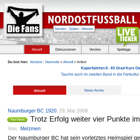
Norden
|
Süden
|
Westen
Aktuell
Diskussionen
Vereine
Spieltage
Du bist hier:
Nordost
|
Startseite
»
Aktuell
» Artikel
Kaperfahrten II - 65 Grad Kurs 
Tauche auch im zweiten Band in die Fankultu
News-Archiv
Aktuell
Naumburger BC 1920
, 29. Mai 2008
Trotz Erfolg weiter vier Punkte 
Von:
Melzmen
Der Naumburger BC hat sein vorletztes Heimspiel g