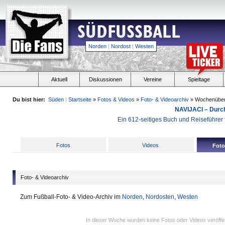
Norden
|
Nordost
|
Westen
Aktuell
Diskussionen
Vereine
Spieltage
Du bist hier:
Süden
|
Startseite
»
Fotos & Videos
»
Foto- & Videoarchiv
» Wochenüber
NAVIJACI – Durc
Ein 612-seitiges Buch und Reiseführer f
Fotos
Videos
Foto
Foto- & Videoarchiv
Zum Fußball-Foto- & Video-Archiv im
Norden
,
Nordosten
,
Westen
In dieser Woche wurden keine Fotos oder Videos veröffen