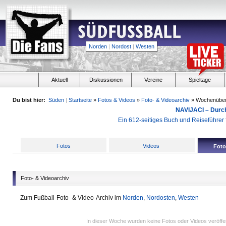
Norden
|
Nordost
|
Westen
Aktuell
Diskussionen
Vereine
Spieltage
Du bist hier:
Süden
|
Startseite
»
Fotos & Videos
»
Foto- & Videoarchiv
» Wochenüber
NAVIJACI – Durc
Ein 612-seitiges Buch und Reiseführer f
Fotos
Videos
Foto
Foto- & Videoarchiv
Zum Fußball-Foto- & Video-Archiv im
Norden
,
Nordosten
,
Westen
In dieser Woche wurden keine Fotos oder Videos veröffen