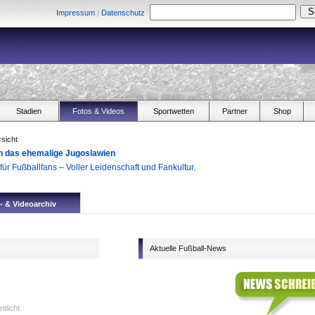
Impressum
|
Datenschutz
Stadien
Fotos & Videos
Sportwetten
Partner
Shop
sicht
h das ehemalige Jugoslawien
ür Fußballfans – Voller Leidenschaft und Fankultur.
- & Videoarchiv
Aktuelle Fußball-News
tlicht.