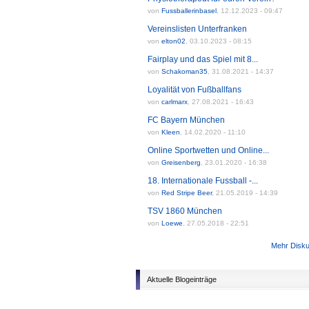
von
Fussballerinbasel
,
12.12.2023 - 09:47
Vereinslisten Unterfranken
von
elton02
,
03.10.2023 - 08:15
Fairplay und das Spiel mit 8...
von
Schakoman35
,
31.08.2021 - 14:37
Loyalität von Fußballfans
von
carlmarx
,
27.08.2021 - 16:43
FC Bayern München
von
Kleen
,
14.02.2020 - 11:10
Online Sportwetten und Online...
von
Greisenberg
,
23.01.2020 - 16:38
18. Internationale Fussball -...
von
Red Stripe Beer
,
21.05.2019 - 14:39
TSV 1860 München
von
Loewe
,
27.05.2018 - 22:51
Mehr Disk
Aktuelle Blogeinträge