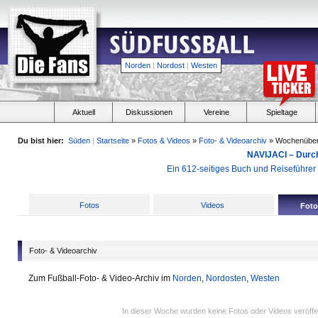
Norden
|
Nordost
|
Westen
Aktuell
Diskussionen
Vereine
Spieltage
Du bist hier:
Süden
|
Startseite
»
Fotos & Videos
»
Foto- & Videoarchiv
» Wochenüber
NAVIJACI – Durc
Ein 612-seitiges Buch und Reiseführer f
Fotos
Videos
Foto
Foto- & Videoarchiv
Zum Fußball-Foto- & Video-Archiv im
Norden
,
Nordosten
,
Westen
In dieser Woche wurden keine Fotos oder Videos veröffen