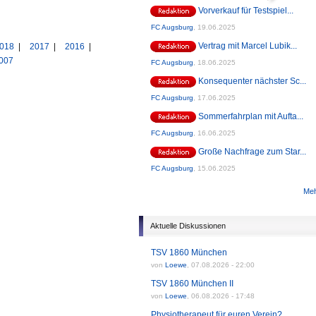
Vorverkauf für Testspiel...
FC Augsburg
,
19.06.2025
Vertrag mit Marcel Lubik...
018
|
2017
|
2016
|
007
FC Augsburg
,
18.06.2025
Konsequenter nächster Sc...
FC Augsburg
,
17.06.2025
Sommerfahrplan mit Aufta...
FC Augsburg
,
16.06.2025
Große Nachfrage zum Star...
FC Augsburg
,
15.06.2025
Meh
Aktuelle Diskussionen
TSV 1860 München
von
Loewe
,
07.08.2026 - 22:00
TSV 1860 München II
von
Loewe
,
06.08.2026 - 17:48
Physiotherapeut für euren Verein?