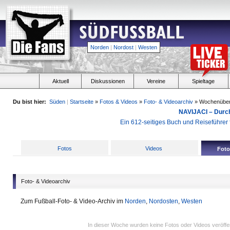
Norden
|
Nordost
|
Westen
Aktuell
Diskussionen
Vereine
Spieltage
Du bist hier:
Süden
|
Startseite
»
Fotos & Videos
»
Foto- & Videoarchiv
» Wochenüber
NAVIJACI – Durc
Ein 612-seitiges Buch und Reiseführer f
Fotos
Videos
Foto
Foto- & Videoarchiv
Zum Fußball-Foto- & Video-Archiv im
Norden
,
Nordosten
,
Westen
In dieser Woche wurden keine Fotos oder Videos veröffen