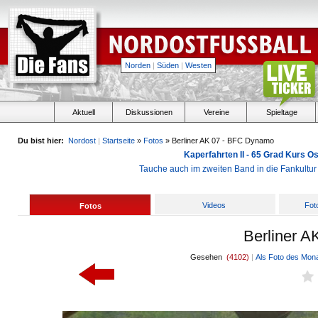
Norden
|
Süden
|
Westen
Aktuell
Diskussionen
Vereine
Spieltage
Du bist hier:
Nordost
|
Startseite
»
Fotos
» Berliner AK 07 - BFC Dynamo
Kaperfahrten II - 65 Grad Kurs 
Tauche auch im zweiten Band in die Fankultu
Videos
Fot
Fotos
Berliner 
Gesehen
(4102)
|
Als Foto des Mon