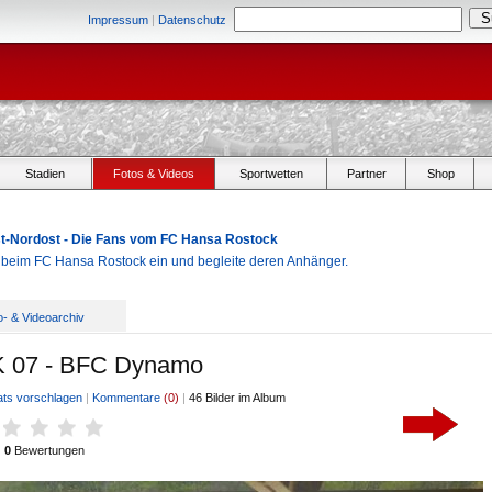
Impressum
|
Datenschutz
Stadien
Fotos & Videos
Sportwetten
Partner
Shop
Ost-Nordost - Die Fans vom FC Hansa Rostock
r beim FC Hansa Rostock ein und begleite deren Anhänger.
o- & Videoarchiv
AK 07 - BFC Dynamo
ats vorschlagen
|
Kommentare
(0)
|
46 Bilder im Album
0
Bewertungen