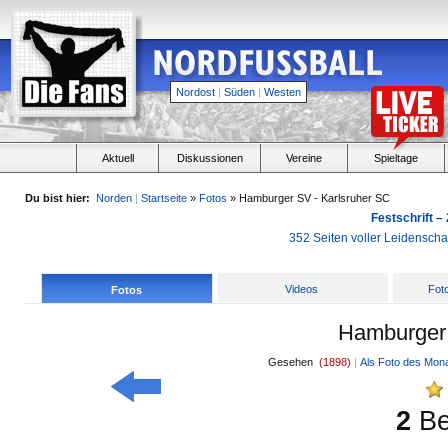
Nordost
|
Süden
|
Westen
Aktuell
Diskussionen
Vereine
Spieltage
Du bist hier:
Norden
|
Startseite
»
Fotos
» Hamburger SV - Karlsruher SC
Festschrift –
352 Seiten voller Leidensch
Videos
Fot
Fotos
Hamburger 
Gesehen
(1898)
|
Als Foto des Mon
2
B