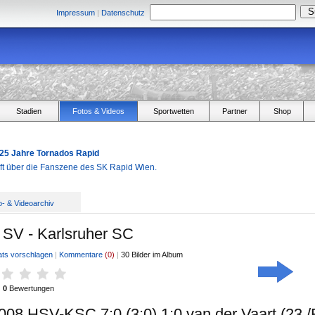
Impressum
|
Datenschutz
Stadien
Fotos & Videos
Sportwetten
Partner
Shop
 25 Jahre Tornados Rapid
aft über die Fanszene des SK Rapid Wien.
o- & Videoarchiv
SV - Karlsruher SC
ats vorschlagen
|
Kommentare
(0)
|
30 Bilder im Album
0
Bewertungen