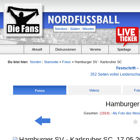
Nordost
|
Süden
|
Westen
Aktuell
Diskussionen
Vereine
Spieltage
Du bist hier:
Norden
|
Startseite
»
Fotos
» Hamburger SV - Karlsruher SC
Festschrift –
352 Seiten voller Leidensch
Videos
Fot
Fotos
Hamburger 
Gesehen
(1914)
|
Als Foto des Mon