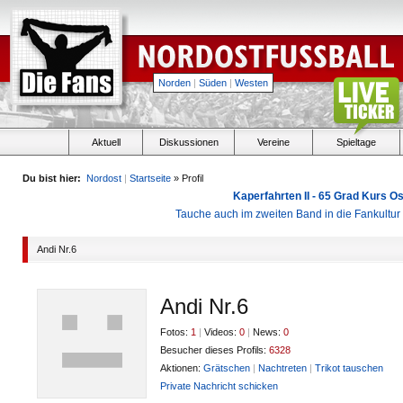
Norden
|
Süden
|
Westen
Aktuell
Diskussionen
Vereine
Spieltage
Du bist hier:
Nordost
|
Startseite
» Profil
Kaperfahrten II - 65 Grad Kurs 
Tauche auch im zweiten Band in die Fankultu
Andi Nr.6
Andi Nr.6
Fotos:
1
|
Videos:
0
|
News:
0
Besucher dieses Profils:
6328
Aktionen:
Grätschen
|
Nachtreten
|
Trikot tauschen
Private Nachricht schicken