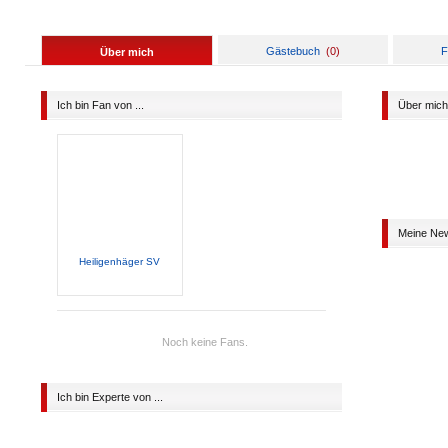
Gästebuch
(
0
)
F
Über mich
Ich bin Fan von ...
Über mich
Meine Ne
Heiligenhäger SV
Noch keine Fans.
Ich bin Experte von ...