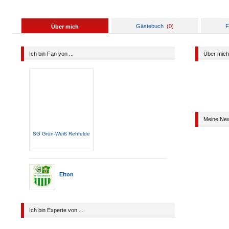
Gästebuch
(
0
)
F
Über mich
Ich bin Fan von ...
Über mich
Meine Ne
SG Grün-Weiß Rehfelde
Elton
Ich bin Experte von ...