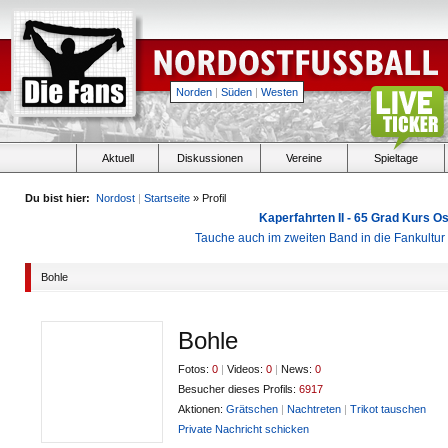
Norden
|
Süden
|
Westen
Aktuell
Diskussionen
Vereine
Spieltage
Du bist hier:
Nordost
|
Startseite
» Profil
Kaperfahrten II - 65 Grad Kurs 
Tauche auch im zweiten Band in die Fankultu
Bohle
Bohle
Fotos:
0
|
Videos:
0
|
News:
0
Besucher dieses Profils:
6917
Aktionen:
Grätschen
|
Nachtreten
|
Trikot tauschen
Private Nachricht schicken