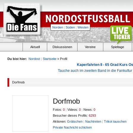
Norden
|
Süden
|
Westen
Aktuell
Diskussionen
Vereine
Spieltage
Du bist hier:
Nordost
|
Startseite
» Profil
Kaperfahrten II - 65 Grad Kurs 
Tauche auch im zweiten Band in die Fankultu
Dorfmob
Dorfmob
Fotos:
0
|
Videos:
0
|
News:
0
Besucher dieses Profils:
6293
Aktionen:
Grätschen
|
Nachtreten
|
Trikot tauschen
Private Nachricht schicken