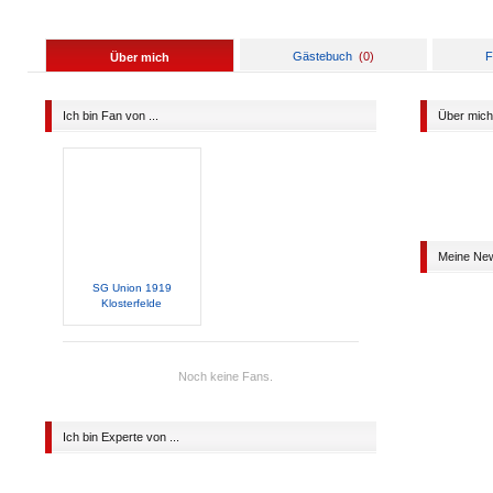
Gästebuch
(
0
)
F
Über mich
Ich bin Fan von ...
Über mich
Meine Ne
SG Union 1919
Klosterfelde
Noch keine Fans.
Ich bin Experte von ...