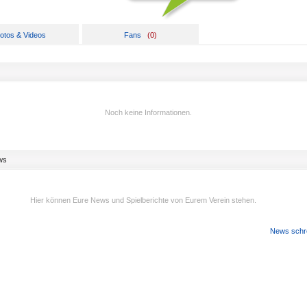
otos & Videos
Fans
(
0
)
Noch keine Informationen.
ws
Hier können Eure News und Spielberichte von Eurem Verein stehen.
News schr