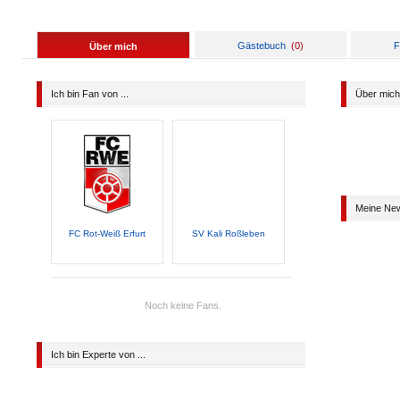
Gästebuch
(
0
)
F
Über mich
Ich bin Fan von ...
Über mich
Meine Ne
FC Rot-Weiß Erfurt
SV Kali Roßleben
Noch keine Fans.
Ich bin Experte von ...