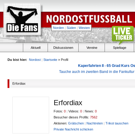
Norden
|
Süden
|
Westen
Aktuell
Diskussionen
Vereine
Spieltage
Du bist hier:
Nordost
|
Startseite
» Profil
Kaperfahrten II - 65 Grad Kurs 
Tauche auch im zweiten Band in die Fankultu
Erfordiax
Erfordiax
Fotos:
0
|
Videos:
0
|
News:
0
Besucher dieses Profils:
7562
Aktionen:
Grätschen
|
Nachtreten
|
Trikot tauschen
Private Nachricht schicken