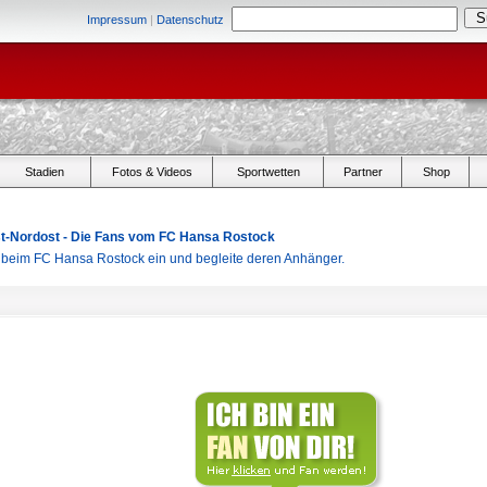
Impressum
|
Datenschutz
Stadien
Fotos & Videos
Sportwetten
Partner
Shop
Ost-Nordost - Die Fans vom FC Hansa Rostock
r beim FC Hansa Rostock ein und begleite deren Anhänger.