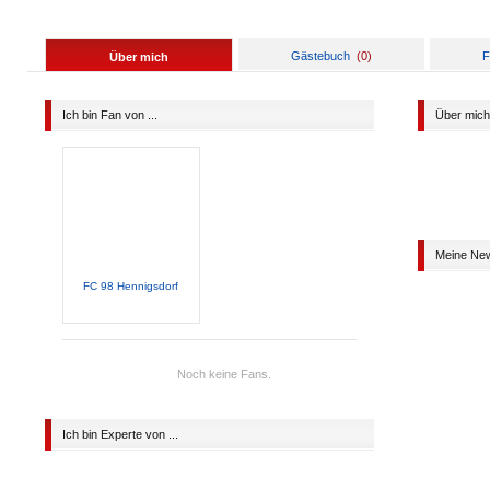
Gästebuch
(
0
)
F
Über mich
Ich bin Fan von ...
Über mich
Meine Ne
FC 98 Hennigsdorf
Noch keine Fans.
Ich bin Experte von ...