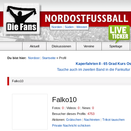
Norden
|
Süden
|
Westen
Aktuell
Diskussionen
Vereine
Spieltage
Du bist hier:
Nordost
|
Startseite
» Profil
Kaperfahrten II - 65 Grad Kurs 
Tauche auch im zweiten Band in die Fankultu
Falko10
Falko10
Fotos:
0
|
Videos:
0
|
News:
0
Besucher dieses Profils:
4753
Aktionen:
Grätschen
|
Nachtreten
|
Trikot tauschen
Private Nachricht schicken