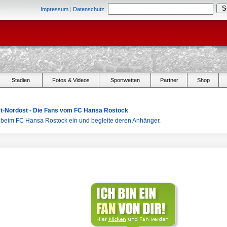
Impressum
|
Datenschutz
Stadien
Fotos & Videos
Sportwetten
Partner
Shop
Ost-Nordost - Die Fans vom FC Hansa Rostock
r beim FC Hansa Rostock ein und begleite deren Anhänger.