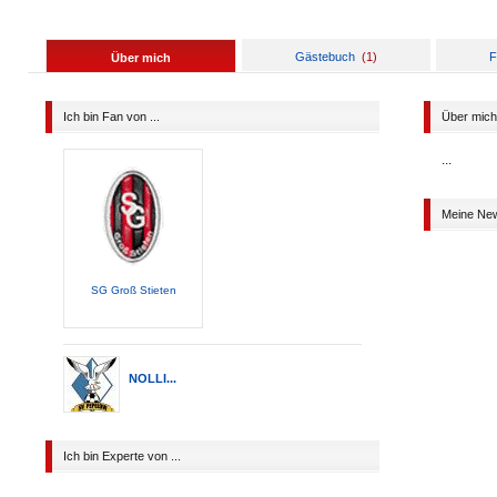
Gästebuch
(
1
)
F
Über mich
Ich bin Fan von ...
Über mich
...
Meine Ne
SG Groß Stieten
NOLLI...
Ich bin Experte von ...