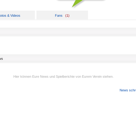
otos & Videos
Fans
(
1
)
ws
Hier können Eure News und Spielberichte von Eurem Verein stehen.
News schr