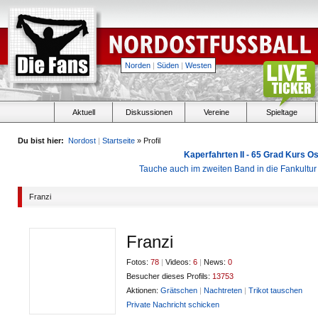
Norden
|
Süden
|
Westen
Aktuell
Diskussionen
Vereine
Spieltage
Du bist hier:
Nordost
|
Startseite
» Profil
Kaperfahrten II - 65 Grad Kurs 
Tauche auch im zweiten Band in die Fankultu
Franzi
Franzi
Fotos:
78
|
Videos:
6
|
News:
0
Besucher dieses Profils:
13753
Aktionen:
Grätschen
|
Nachtreten
|
Trikot tauschen
Private Nachricht schicken