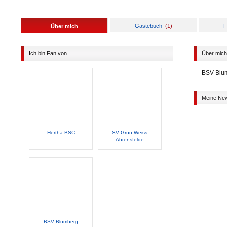
Gästebuch
(
1
)
F
Über mich
Ich bin Fan von ...
Über mich
BSV Blumb
Meine Ne
Hertha BSC
SV Grün-Weiss
Ahrensfelde
BSV Blumberg