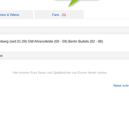
otos & Videos
Fans
(
1
)
erg (seit 01.09) GW Ahrensfelde (00 - 09) Berlin Bullets (92 - 98)
ws
Hier können Eure News und Spielberichte von Eurem Verein stehen.
News schr