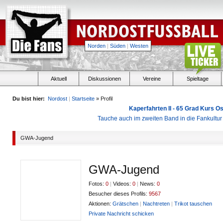
Norden
|
Süden
|
Westen
Aktuell
Diskussionen
Vereine
Spieltage
Du bist hier:
Nordost
|
Startseite
» Profil
Kaperfahrten II - 65 Grad Kurs 
Tauche auch im zweiten Band in die Fankultu
GWA-Jugend
GWA-Jugend
Fotos:
0
|
Videos:
0
|
News:
0
Besucher dieses Profils:
9567
Aktionen:
Grätschen
|
Nachtreten
|
Trikot tauschen
Private Nachricht schicken