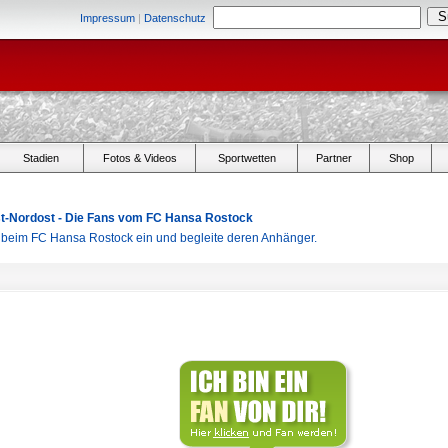
Impressum
|
Datenschutz
Stadien
Fotos & Videos
Sportwetten
Partner
Shop
Ost-Nordost - Die Fans vom FC Hansa Rostock
r beim FC Hansa Rostock ein und begleite deren Anhänger.