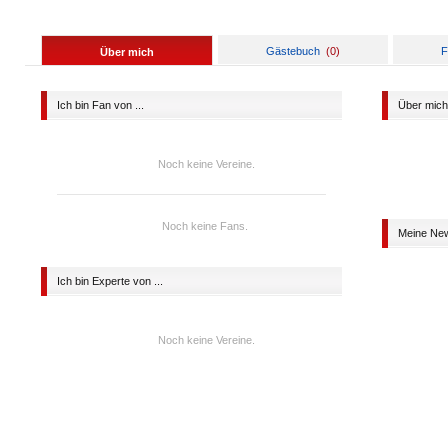
Gästebuch
(
0
)
F
Über mich
Ich bin Fan von ...
Über mich
Noch keine Vereine.
Noch keine Fans.
Meine Ne
Ich bin Experte von ...
Noch keine Vereine.