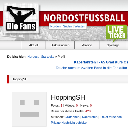
Norden
|
Süden
|
Westen
Aktuell
Diskussionen
Vereine
Spieltage
Du bist hier:
Nordost
|
Startseite
» Profil
Kaperfahrten II - 65 Grad Kurs 
Tauche auch im zweiten Band in die Fankultu
HoppingSH
HoppingSH
Fotos:
1
|
Videos:
0
|
News:
0
Besucher dieses Profils:
4203
Aktionen:
Grätschen
|
Nachtreten
|
Trikot tauschen
Private Nachricht schicken