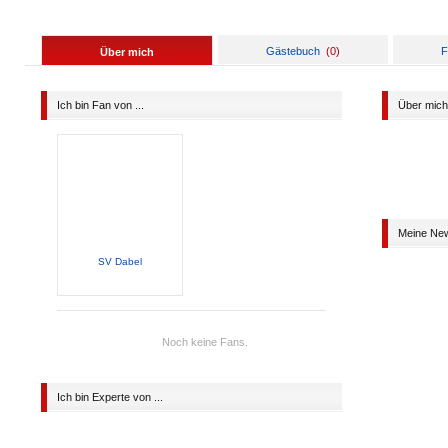
Gästebuch
(
0
)
F
Über mich
Ich bin Fan von ...
Über mich
Meine Ne
SV Dabel
Noch keine Fans.
Ich bin Experte von ...