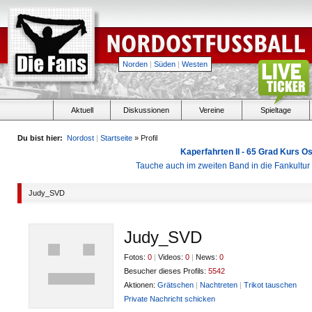
Norden
|
Süden
|
Westen
Aktuell
Diskussionen
Vereine
Spieltage
Du bist hier:
Nordost
|
Startseite
» Profil
Kaperfahrten II - 65 Grad Kurs 
Tauche auch im zweiten Band in die Fankultu
Judy_SVD
Judy_SVD
Fotos:
0
|
Videos:
0
|
News:
0
Besucher dieses Profils:
5542
Aktionen:
Grätschen
|
Nachtreten
|
Trikot tauschen
Private Nachricht schicken