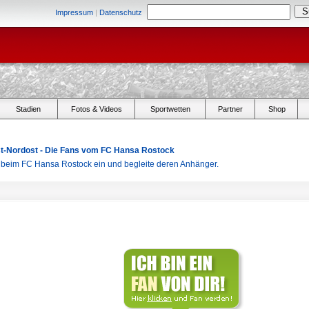
Impressum
|
Datenschutz
Stadien
Fotos & Videos
Sportwetten
Partner
Shop
Ost-Nordost - Die Fans vom FC Hansa Rostock
r beim FC Hansa Rostock ein und begleite deren Anhänger.