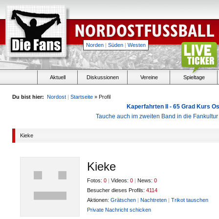
Norden
|
Süden
|
Westen
Aktuell
Diskussionen
Vereine
Spieltage
Du bist hier:
Nordost
|
Startseite
» Profil
Kaperfahrten II - 65 Grad Kurs 
Tauche auch im zweiten Band in die Fankultu
Kieke
Kieke
Fotos:
0
|
Videos:
0
|
News:
0
Besucher dieses Profils:
4114
Aktionen:
Grätschen
|
Nachtreten
|
Trikot tauschen
Private Nachricht schicken