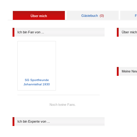
Gästebuch
(
0
)
F
Über mich
Ich bin Fan von ...
Über mich
Meine Ne
SG Sportfreunde
Johannisthal 1930
Noch keine Fans.
Ich bin Experte von ...