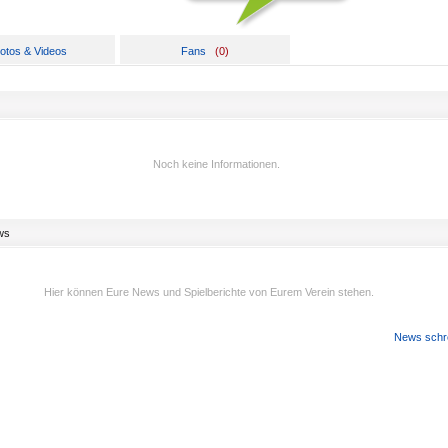
otos & Videos
Fans
(
0
)
Noch keine Informationen.
ws
Hier können Eure News und Spielberichte von Eurem Verein stehen.
News schr