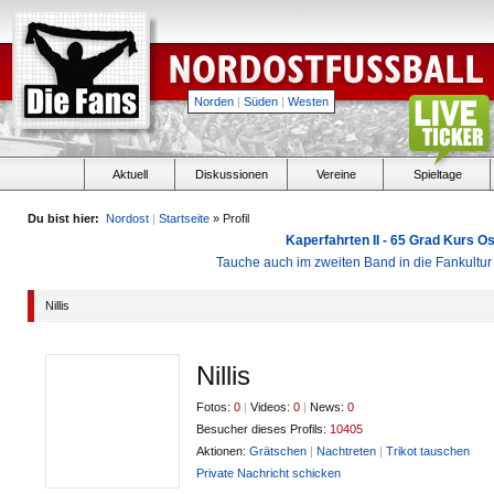
Norden
|
Süden
|
Westen
Aktuell
Diskussionen
Vereine
Spieltage
Du bist hier:
Nordost
|
Startseite
» Profil
Kaperfahrten II - 65 Grad Kurs 
Tauche auch im zweiten Band in die Fankultu
Nillis
Nillis
Fotos:
0
|
Videos:
0
|
News:
0
Besucher dieses Profils:
10405
Aktionen:
Grätschen
|
Nachtreten
|
Trikot tauschen
Private Nachricht schicken