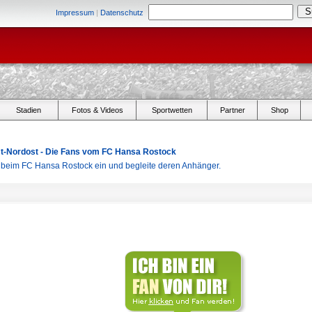
Impressum
|
Datenschutz
Stadien
Fotos & Videos
Sportwetten
Partner
Shop
Ost-Nordost - Die Fans vom FC Hansa Rostock
r beim FC Hansa Rostock ein und begleite deren Anhänger.