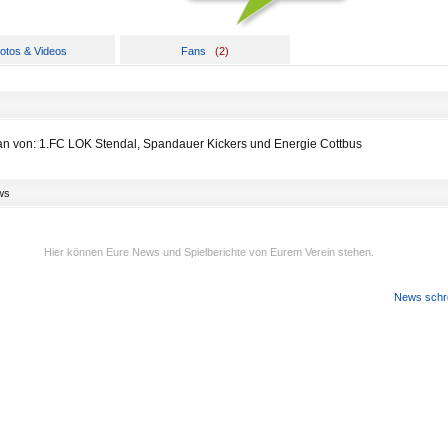
otos & Videos
Fans
(
2
)
Fan von: 1.FC LOK Stendal, Spandauer Kickers und Energie Cottbus
ws
Hier können Eure News und Spielberichte von Eurem Verein stehen.
News schr