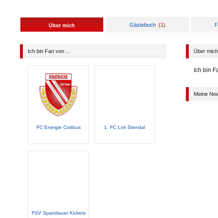
Gästebuch
(
1
)
F
Über mich
Ich bin Fan von ...
Über mich
Ich bin 
Meine Ne
FC Energie Cottbus
1. FC Lok Stendal
FSV Spandauer Kickers