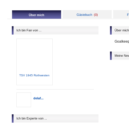
Gästebuch
(
0
)
F
Über mich
Ich bin Fan von ...
Über mich
Goalkeepi
Meine Ne
TSV 1945 Rothwesten
delaf...
Ich bin Experte von ...