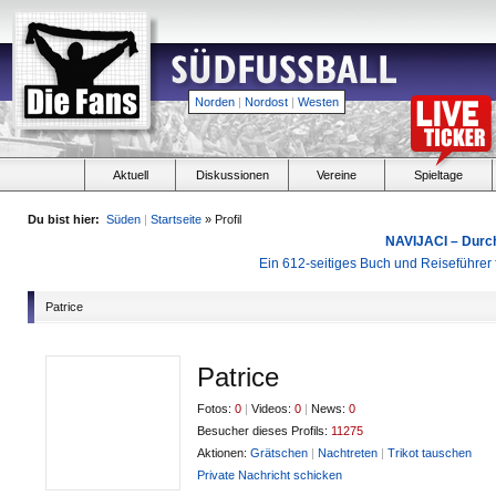
Norden
|
Nordost
|
Westen
Aktuell
Diskussionen
Vereine
Spieltage
Du bist hier:
Süden
|
Startseite
» Profil
NAVIJACI – Durc
Ein 612-seitiges Buch und Reiseführer f
Patrice
Patrice
Fotos:
0
|
Videos:
0
|
News:
0
Besucher dieses Profils:
11275
Aktionen:
Grätschen
|
Nachtreten
|
Trikot tauschen
Private Nachricht schicken