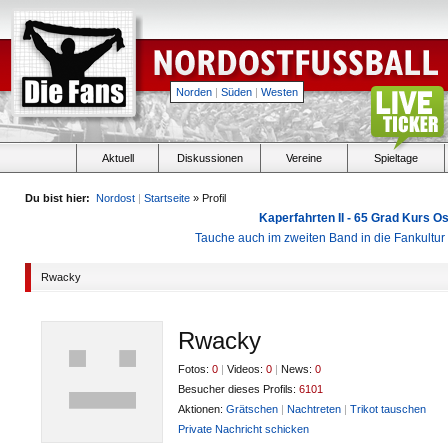
Norden
|
Süden
|
Westen
Aktuell
Diskussionen
Vereine
Spieltage
Du bist hier:
Nordost
|
Startseite
» Profil
Kaperfahrten II - 65 Grad Kurs 
Tauche auch im zweiten Band in die Fankultu
Rwacky
Rwacky
Fotos:
0
|
Videos:
0
|
News:
0
Besucher dieses Profils:
6101
Aktionen:
Grätschen
|
Nachtreten
|
Trikot tauschen
Private Nachricht schicken