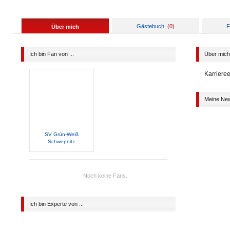
Gästebuch
(
0
)
F
Über mich
Ich bin Fan von ...
Über mich
Karriere
Meine Ne
SV Grün-Weiß
Schwepnitz
Noch keine Fans.
Ich bin Experte von ...