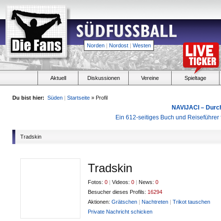
Norden
|
Nordost
|
Westen
Aktuell
Diskussionen
Vereine
Spieltage
Du bist hier:
Süden
|
Startseite
» Profil
NAVIJACI – Durc
Ein 612-seitiges Buch und Reiseführer f
Tradskin
Tradskin
Fotos:
0
|
Videos:
0
|
News:
0
Besucher dieses Profils:
16294
Aktionen:
Grätschen
|
Nachtreten
|
Trikot tauschen
Private Nachricht schicken