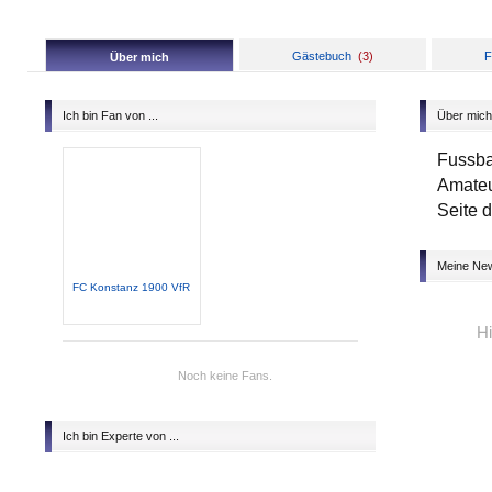
Gästebuch
(
3
)
F
Über mich
Ich bin Fan von ...
Über mich
Fussbal
Amateu
Seite 
Meine Ne
FC Konstanz 1900 VfR
Hi
Noch keine Fans.
Ich bin Experte von ...