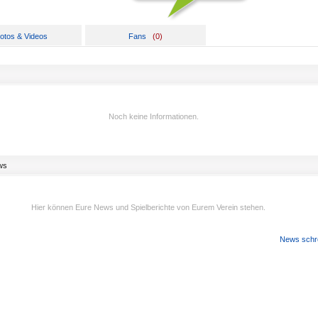
otos & Videos
Fans
(
0
)
Noch keine Informationen.
ws
Hier können Eure News und Spielberichte von Eurem Verein stehen.
News schr