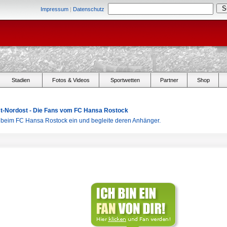
Impressum
|
Datenschutz
Stadien
Fotos & Videos
Sportwetten
Partner
Shop
Ost-Nordost - Die Fans vom FC Hansa Rostock
r beim FC Hansa Rostock ein und begleite deren Anhänger.