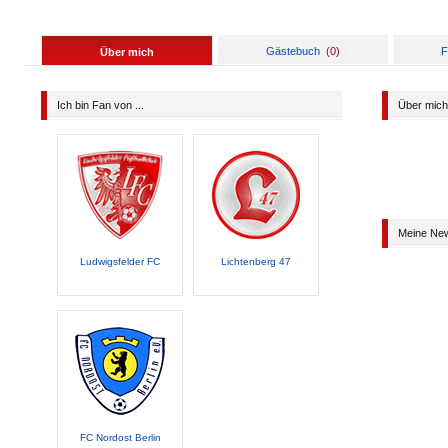
Gästebuch
(
0
)
F
Über mich
Ich bin Fan von ...
Über mich
Meine Ne
Ludwigsfelder FC
Lichtenberg 47
FC Nordost Berlin