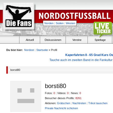
Norden
|
Süden
|
Westen
Aktuell
Diskussionen
Vereine
Spieltage
Du bist hier:
Nordost
|
Startseite
» Profil
Kaperfahrten II - 65 Grad Kurs 
Tauche auch im zweiten Band in die Fankultu
borsti80
borsti80
Fotos:
0
|
Videos:
0
|
News:
0
Besucher dieses Profils:
8261
Aktionen:
Grätschen
|
Nachtreten
|
Trikot tauschen
Private Nachricht schicken