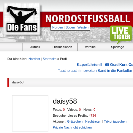
Norden
|
Süden
|
Westen
Aktuell
Diskussionen
Vereine
Spieltage
Du bist hier:
Nordost
|
Startseite
» Profil
Kaperfahrten II - 65 Grad Kurs 
Tauche auch im zweiten Band in die Fankultu
daisy58
daisy58
Fotos:
0
|
Videos:
0
|
News:
0
Besucher dieses Profils:
4734
Aktionen:
Grätschen
|
Nachtreten
|
Trikot tauschen
Private Nachricht schicken