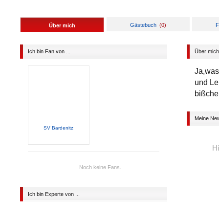
Gästebuch
(
0
)
F
Über mich
Ich bin Fan von ...
Über mich
Ja,was
und Le
bißche
Meine Ne
SV Bardenitz
Hi
Noch keine Fans.
Ich bin Experte von ...