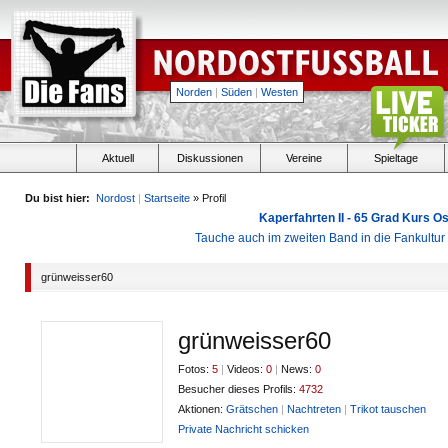
Norden
|
Süden
|
Westen
Aktuell
Diskussionen
Vereine
Spieltage
Du bist hier:
Nordost
|
Startseite
» Profil
Kaperfahrten II - 65 Grad Kurs 
Tauche auch im zweiten Band in die Fankultu
grünweisser60
grünweisser60
Fotos:
5
|
Videos:
0
|
News:
0
Besucher dieses Profils:
4732
Aktionen:
Grätschen
|
Nachtreten
|
Trikot tauschen
Private Nachricht schicken