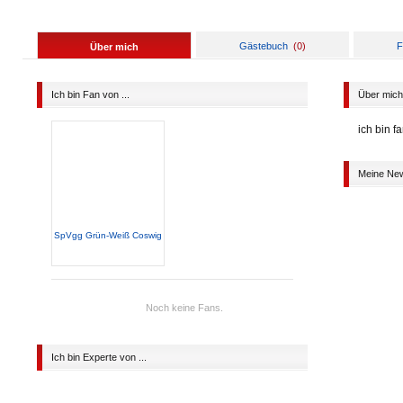
Gästebuch
(
0
)
F
Über mich
Ich bin Fan von ...
Über mich
ich bin f
Meine Ne
SpVgg Grün-Weiß Coswig
Noch keine Fans.
Ich bin Experte von ...