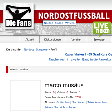
Norden
|
Süden
|
Westen
Aktuell
Diskussionen
Vereine
Spieltage
Du bist hier:
Nordost
|
Startseite
» Profil
Kaperfahrten II - 65 Grad Kurs 
Tauche auch im zweiten Band in die Fankultu
marco musäus
marco musäus
Fotos:
0
|
Videos:
0
|
News:
0
Besucher dieses Profils:
5750
Aktionen:
Grätschen
|
Nachtreten
|
Trikot tauschen
Private Nachricht schicken