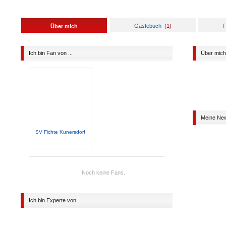
Gästebuch
(
1
)
F
Über mich
Ich bin Fan von ...
Über mich
Meine Ne
SV Fichte Kunersdorf
Noch keine Fans.
Ich bin Experte von ...